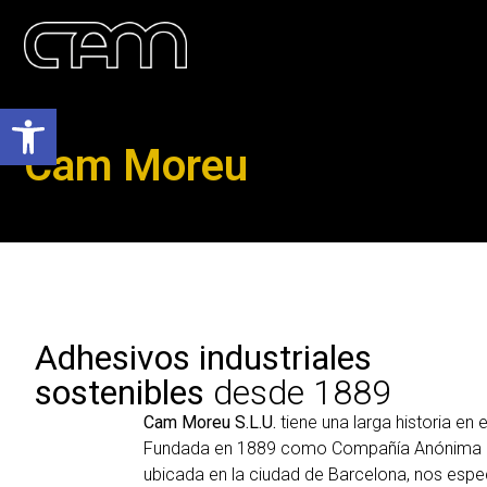
Abrir barra de herramientas
Cam Moreu
Adhesivos industriales
sostenibles
desde 1889
Cam Moreu S.L.U.
tiene una larga historia en
Fundada en 1889 como Compañía Anónima M
ubicada en la ciudad de Barcelona, nos espe