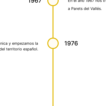
1967
En el año 1967 nos t
a Parets del Vallés.
1976
écnica y empezamos la
el territorio español.